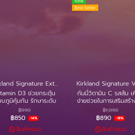
New
Best Seller
Kirkland Signature Extra Strength D3 50 mcg (2000 IU) 600เม็ด
tamin D3 ช่วยกระตุ้น
กัมมี่วิตามิน C รสส้ม เค
บบภูมิคุ้มกัน รักษาระดับ
ง่ายช่วยในการเสริมสร้าง
ภูมิคุ้มกันให้เป็นปกติ
ต้านทาน
฿990
฿1,090
฿850
฿890
-14%
-18%
สินค้าหมด
สินค้าหมด