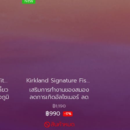
New
Kirkland Signature Vitamin C 250 mg. Adult (180 Gummies)
Kirkland Signature Fish Oil 1000mg (400Softgels)
ี้ยว
เสริมการทำงานของสมอง
ภูมิ
ลดการเกิดอัลไซเมอร์ ลด
อาการซึมเศร้า ปวดหัว
฿1,190
ไมเกรน
฿990
-17%
สินค้าหมด