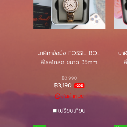
นาฬิกาข้อมือ FOSSIL BQ3706
สีโรสโกลด์ ขนาด 35mm.
ส
฿3,990
฿3,190
-20%
สินค้าหมด
เปรียบเทียบ