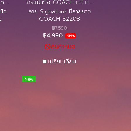
กระเป๋าถือ ทรง Tote Coated canvas
กระเป๋าถือ COACH แท้ ทรงหมอน Coated canvas
นัง
ลาย Signature มีสายยาว
บน
COACH 32203
ตาล
SIGNATURE BENNETT
฿7,590
SATCHEL Brown สี
฿4,990
-34%
น้ำตาล
สินค้าหมด
เปรียบเทียบ
New