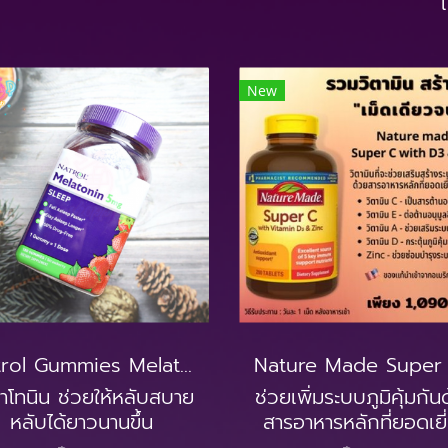
New
Natrol Gummies Melatonin 5 mg.
าโทนิน ช่วยให้หลับสบาย
ช่วยเพิ่มระบบภูมิคุ้มกัน
หลับได้ยาวนานขึ้น
สารอาหารหลักที่ยอดเยี
5 ชนิด ของแท้นำเข้า