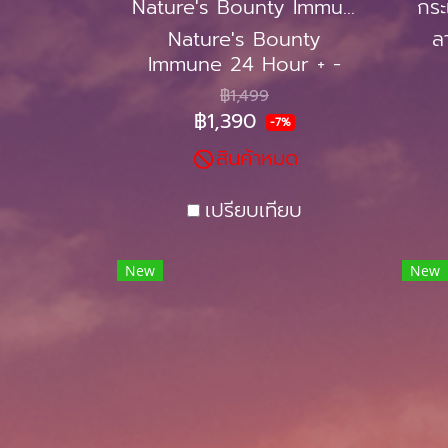
Nature's Bounty Immune 24 Hour +
Nature's Bounty
ล
Immune 24 Hour + -
120 Softgels อาหารเสริม
฿1,499
กระตุ้นระบบภูมิคุ้มกันใน
฿1,390
-7%
ร่างกาย วิตามินซี วิตามินดี
สินค้าหมด
และซิงค์
เปรียบเทียบ
New
New