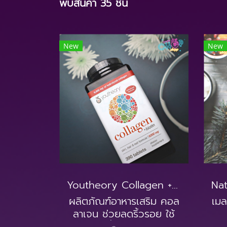
พบสินค้า 35 ชิ้น
New
New
Youtheory Collagen + Biotin 390 เม็ด
ผลิตภัณฑ์อาหารเสริม คอล
เมล
ลาเจน ช่วยลดริ้วรอย ใช้
แล้วผิวลื่น เนียนใส เด้ง