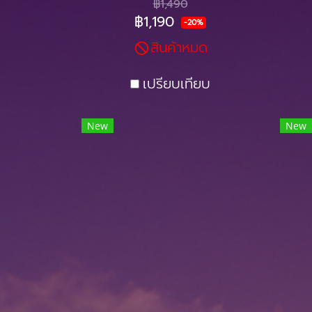
฿1,490
เต่งตึง ดูเด็กตลอดเวลา
฿1,190
-20%
สินค้าหมด
เปรียบเทียบ
New
New