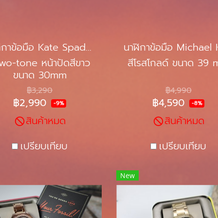
นาฬิกาข้อมือ Kate Spade NEW YORK KSW9000
two-tone หน้าปัดสีขาว
สีโรสโกลด์ ขนาด 39
ขนาด 30mm
฿3,290
฿4,990
฿2,990
฿4,590
-9%
-8%
สินค้าหมด
สินค้าหมด
เปรียบเทียบ
เปรียบเทียบ
New