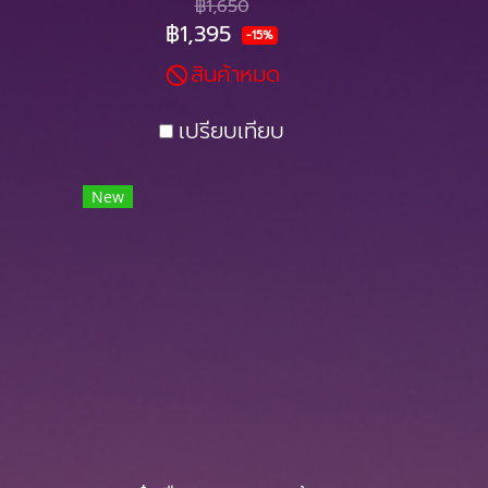
฿1,650
อยากอาหารได้ ไม่ให้กินมาก
฿1,395
-15%
จนเกิดพิกัด จึงช่วยลดน้ำ
สินค้าหมด
หนักทางอ้อมได้
เปรียบเทียบ
New