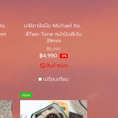
นาฬิกาข้อมือ Michael Kors MK6656
นาฬิกาข้อมือ Michael Kors MK6690
 mm
สีTwo-Tone หน้าปัดสีเงิน
39mm
฿5,290
฿4,990
-6%
สินค้าหมด
เปรียบเทียบ
New