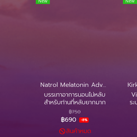
New
New
Natrol Melatonin Advance Sleep 10mg
บรรเทาอาการนอนไม่หลับ
Vi
สำหรับท่านที่หลับยากมาก
ระ
ช่วยให้นอนหลับได้ง่าย
฿750
฿690
-8%
สินค้าหมด