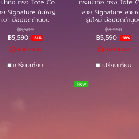
กระเป๋าถือ ทรง Tote Coated canvas 58292
าย Signature ใบใหญ่
ลาย Signature สายห
เบา มีซิปปิดด้านบน
รุ่นใหม่ มีซิปปิดด้าน
COACH สีชมพูเข้ม
COACH 29208 สีน้ำ
฿8,500
฿8,990
฿5,590
฿5,590
-34%
-38%
สินค้าหมด
สินค้าหมด
เปรียบเทียบ
เปรียบเทียบ
New