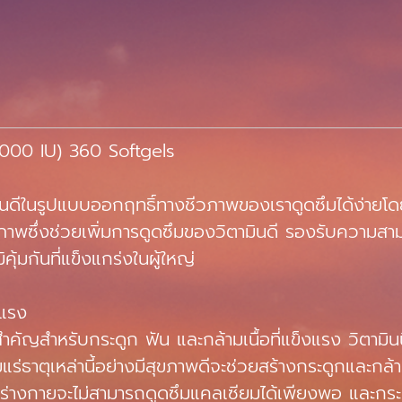
000 IU) 360 Softgels
นดีในรูปแบบออกฤทธิ์ทางชีวภาพของเราดูดซึมได้ง่ายโดย
อสุขภาพซึ่งช่วยเพิ่มการดูดซึมของวิตามินดี รองรับควา
ุ้มกันที่แข็งแกร่งในผู้ใหญ่
งแรง
่งสำคัญสำหรับกระดูก ฟัน และกล้ามเนื้อที่แข็งแรง วิตา
ธาตุเหล่านี้อย่างมีสุขภาพดีจะช่วยสร้างกระดูกและกล้ามเ
งพอ ร่างกายจะไม่สามารถดูดซึมแคลเซียมได้เพียงพอ และก