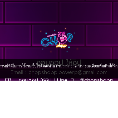
ชอบชอป ให้ชิป
บการณ์ที่ดีในการใช้งานเว็บไซต์ของท่าน ท่านสามารถอ่านรายละเอียดเพิ่มเติมได้ที่
Email :
chopshopp.powerp@gmail.com
FB :
ชอบชอป ให้ชิป
| Line ID :
@chopshopp
ติดต่อไทย :
099-147-9149
|
เบอร์ติดต่อUSA :
503