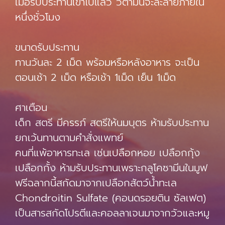
เมื่อรับประทานเข้าไปแล้ว วิตามินจะละลายภายใน
หนึ่งชั่วโมง
ขนาดรับประทาน
ทานวันละ 2 เม็ด พร้อมหรือหลังอาหาร จะเป็น
ตอนเช้า 2 เม็ด หรือเช้า 1เม็ด เย็น 1เม็ด
ศาเตือน
เด็ก สตรี มีครรภ์ สตรีให้นมบุตร ห้ามรับประทาน
ยกเว้นทานตามคำสั่งแพทย์
คนที่แพ้อาหารทะเล เช่นเปลือกหอย เปลือกกุ้ง
เปลือกกั้ง ห้ามรับประทานเพราะกลูโคซามีนในมูฟ
ฟรีฉลากนี้สกัดมาจากเปลือกสัตว์น้ำทะเล
Chondroitin Sulfate (คอนดรอยติน ซัลเฟต)
เป็นสารสกัดโปรตีและคอลลาเจนมาจากวัวและหมู