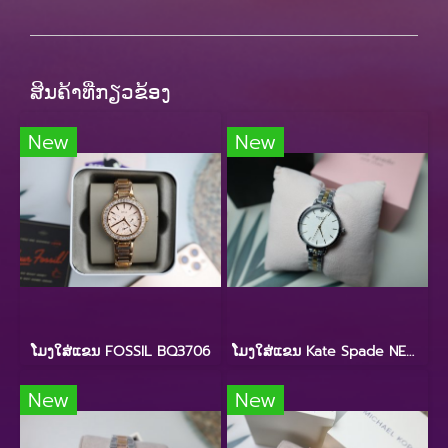
ສິນຄ້າທີ່ກຽວຂ້ອງ
New
New
ໂມງໃສ່ແຂນ FOSSIL BQ3706
ໂມງໃສ່ແຂນ Kate Spade NEW YORK KSW9000
New
New