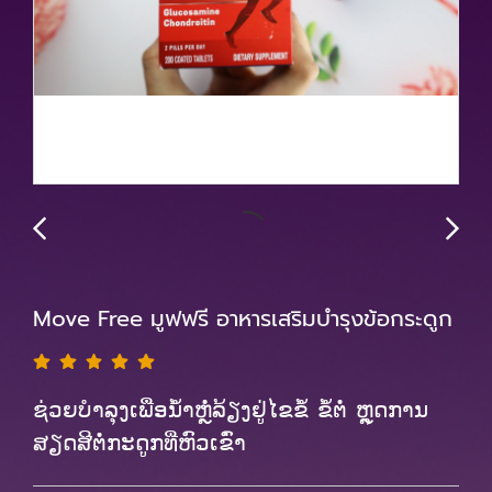
Move Free มูฟฟรี อาหารเสริมบำรุงข้อกระดูก
ຊ່ວຍບຳລຸງເພື່ອນ້ຳຫຼໍ່ລ້ຽງຢູ່ໄຂຂໍ້ ຂໍ້ຕໍ່ ຫຼຸດການ
ສຽດສີຕໍ່ກະດູກທີ່ຫົວເຂົ່າ