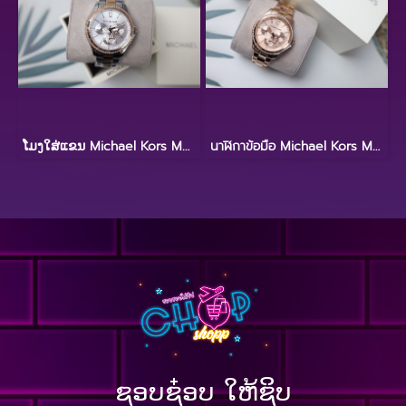
ໂມງໃສ່ແຂນ Michael Kors MK6690
นาฬิกาข้อมือ Michael Kors MK6656
ຊອບຊ໋ອບ ໃຫ້ຊິບ