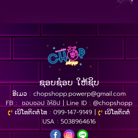
ຊອບຊ໋ອບ ໃຫ້ຊິບ
ອີເມວ :
chopshopp.powerp@gmail.com
FB :
ชอบชอป ให้ชิป
| Line ID :
@chopshopp
ເບີໂທຕິດຕໍ່ໄທ
:
099-147-9149
|
ເບີໂທຕິດຕໍ່
USA :
5038964616